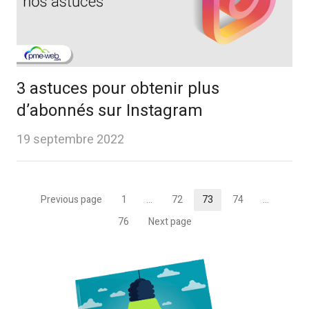
3 astuces pour obtenir plus
d’abonnés sur Instagram
19 septembre 2022
Pagination
Previous page
1
…
72
73
74
…
Page
Page
Page
Page
des
76
Next page
Page
publications