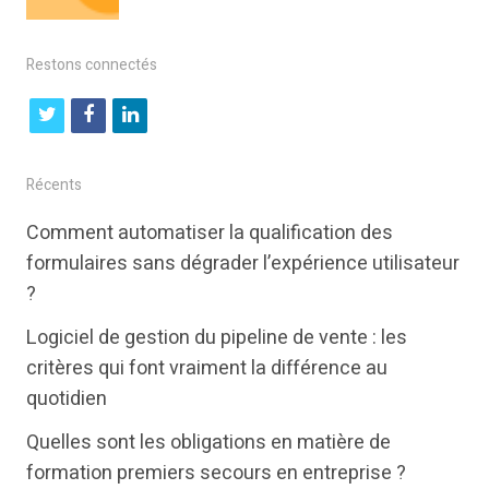
Restons connectés
t
f
l
w
a
i
i
c
n
Récents
t
e
k
Comment automatiser la qualification des
t
b
e
formulaires sans dégrader l’expérience utilisateur
e
o
d
?
r
o
i
Logiciel de gestion du pipeline de vente : les
k
n
critères qui font vraiment la différence au
quotidien
Quelles sont les obligations en matière de
formation premiers secours en entreprise ?