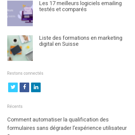
Les 17 meilleurs logiciels emailing
testés et comparés
Liste des formations en marketing
digital en Suisse
Restons connectés
t
f
l
w
a
i
i
c
n
Récents
t
e
k
Comment automatiser la qualification des
t
b
e
formulaires sans dégrader l’expérience utilisateur