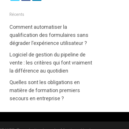
w
a
i
i
c
n
Récents
t
e
k
Comment automatiser la
t
b
e
qualification des formulaires sans
e
o
d
dégrader l’expérience utilisateur ?
r
o
i
Logiciel de gestion du pipeline de
k
n
vente : les critères qui font vraiment
la différence au quotidien
Quelles sont les obligations en
matière de formation premiers
secours en entreprise ?