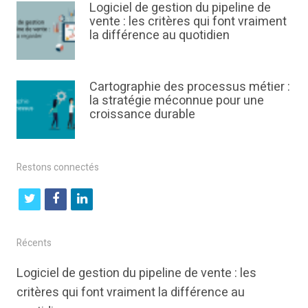
Logiciel de gestion du pipeline de
vente : les critères qui font vraiment
la différence au quotidien
Cartographie des processus métier :
la stratégie méconnue pour une
croissance durable
Restons connectés
t
f
l
w
a
i
i
c
n
Récents
t
e
k
Logiciel de gestion du pipeline de vente : les
t
b
e
critères qui font vraiment la différence au