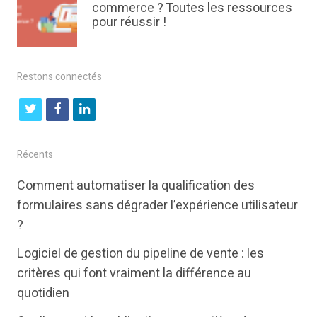
commerce ? Toutes les ressources
pour réussir !
Restons connectés
t
f
l
w
a
i
i
c
n
Récents
t
e
k
Comment automatiser la qualification des
t
b
e
formulaires sans dégrader l’expérience utilisateur
e
o
d
?
r
o
i
Logiciel de gestion du pipeline de vente : les
k
n
critères qui font vraiment la différence au
quotidien