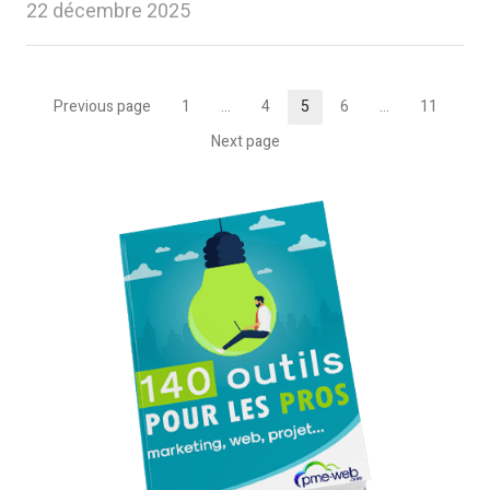
22 décembre 2025
Pagination
Previous page
1
…
4
5
6
…
11
Page
Page
Page
Page
Page
des
Next page
publications