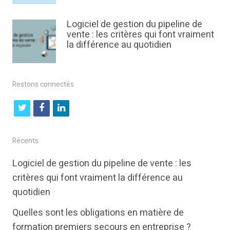
Logiciel de gestion du pipeline de
vente : les critères qui font vraiment
la différence au quotidien
Restons connectés
t
f
l
w
a
i
i
c
n
Récents
t
e
k
Logiciel de gestion du pipeline de vente : les
t
b
e
critères qui font vraiment la différence au
e
o
d
quotidien
r
o
i
Quelles sont les obligations en matière de
k
n
formation premiers secours en entreprise ?