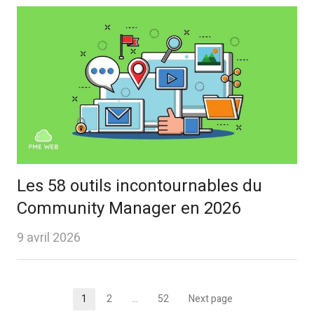
Les 58 outils incontournables du
Community Manager en 2026
9 avril 2026
Pagination
1
2
…
52
Next page
Page
Page
Page