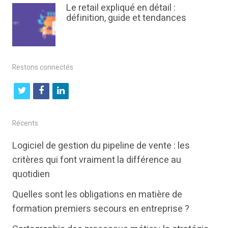
Le retail expliqué en détail :
définition, guide et tendances
Restons connectés
t
f
l
w
a
i
i
c
n
Récents
t
e
k
Logiciel de gestion du pipeline de vente : les
t
b
e
critères qui font vraiment la différence au
e
o
d
quotidien
r
o
i
Quelles sont les obligations en matière de
k
n
formation premiers secours en entreprise ?