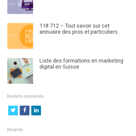
118 712 – Tout savoir sur cet
annuaire des pros et particuliers
Liste des formations en marketing
digital en Suisse
Restons connectés
t
f
l
w
a
i
i
c
n
Récents