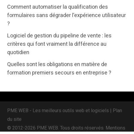
t
e
k
Comment automatiser la qualification des
t
b
e
formulaires sans dégrader l’expérience utilisateur
e
o
d
?
r
o
i
Logiciel de gestion du pipeline de vente : les
k
n
critères qui font vraiment la différence au
quotidien
Quelles sont les obligations en matière de
formation premiers secours en entreprise ?
PME WEB - Les meilleurs outils web et logiciels |
Plan
du site
© 2012-2026 PME WEB. Tous droits réservés.
Mentions