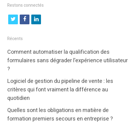
Restons connectés
t
f
l
w
a
i
i
c
n
Récents
t
e
k
Comment automatiser la qualification des
t
b
e
formulaires sans dégrader l’expérience utilisateur
e
o
d
?
r
o
i
Logiciel de gestion du pipeline de vente : les
k
n
critères qui font vraiment la différence au
quotidien
Quelles sont les obligations en matière de
formation premiers secours en entreprise ?