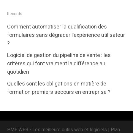
w
a
i
i
c
n
Récents
t
e
k
Comment automatiser la qualification des
t
b
e
formulaires sans dégrader l’expérience utilisateur
e
o
d
?
r
o
i
Logiciel de gestion du pipeline de vente : les
k
n
critères qui font vraiment la différence au
quotidien
Quelles sont les obligations en matière de
formation premiers secours en entreprise ?
PME WEB - Les meilleurs outils web et logiciels |
Plan