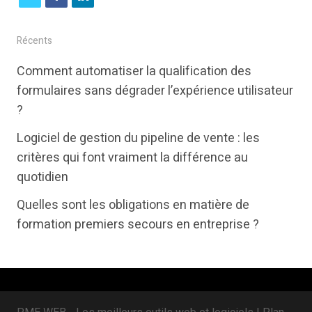
w
a
i
i
c
n
Récents
t
e
k
Comment automatiser la qualification des
t
b
e
formulaires sans dégrader l’expérience utilisateur
e
o
d
?
r
o
i
Logiciel de gestion du pipeline de vente : les
k
n
critères qui font vraiment la différence au
quotidien
Quelles sont les obligations en matière de
formation premiers secours en entreprise ?