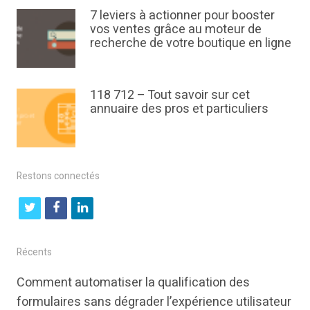
7 leviers à actionner pour booster
vos ventes grâce au moteur de
recherche de votre boutique en ligne
118 712 – Tout savoir sur cet
annuaire des pros et particuliers
Restons connectés
t
f
l
w
a
i
i
c
n
Récents
t
e
k
Comment automatiser la qualification des
t
b
e
formulaires sans dégrader l’expérience utilisateur