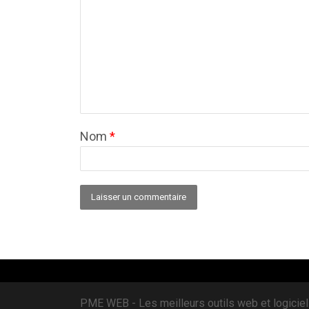
Nom
*
Alternative:
PME WEB - Les meilleurs outils web et logiciel