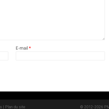
E-mail
*
s |
Plan du site
© 2012-2026 PME