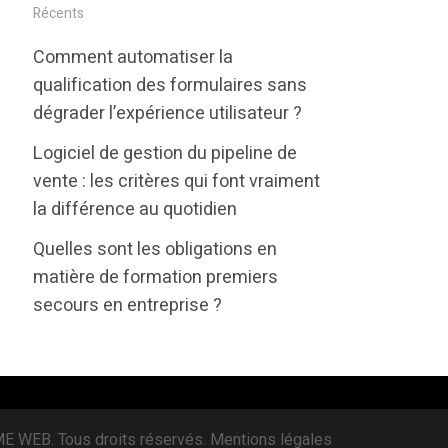
i
c
n
Récents
t
e
k
Comment automatiser la
t
b
e
qualification des formulaires sans
e
o
d
dégrader l’expérience utilisateur ?
r
o
i
Logiciel de gestion du pipeline de
k
n
vente : les critères qui font vraiment
la différence au quotidien
Quelles sont les obligations en
matière de formation premiers
secours en entreprise ?
 WEB. Tous droits réservés.
Mentions légales