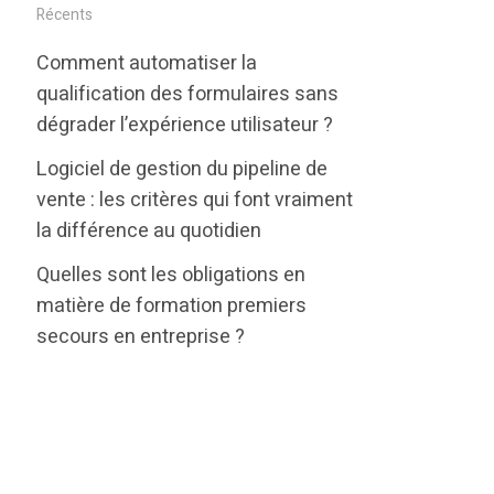
i
c
n
Récents
t
e
k
Comment automatiser la
t
b
e
qualification des formulaires sans
e
o
d
dégrader l’expérience utilisateur ?
r
o
i
Logiciel de gestion du pipeline de
k
n
vente : les critères qui font vraiment
la différence au quotidien
Quelles sont les obligations en
matière de formation premiers
secours en entreprise ?