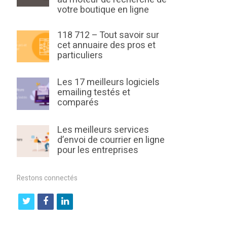
votre boutique en ligne
118 712 – Tout savoir sur
cet annuaire des pros et
particuliers
Les 17 meilleurs logiciels
emailing testés et
comparés
Les meilleurs services
d’envoi de courrier en ligne
pour les entreprises
Restons connectés
t
f
l
w
a
i