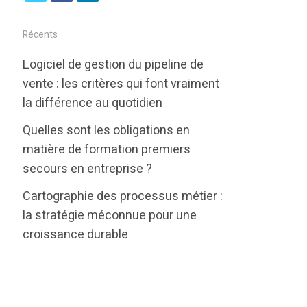
w
a
i
i
c
n
Récents
t
e
k
Logiciel de gestion du pipeline de
t
b
e
vente : les critères qui font vraiment
e
o
d
la différence au quotidien
r
o
i
Quelles sont les obligations en
k
n
matière de formation premiers
secours en entreprise ?
Cartographie des processus métier :
la stratégie méconnue pour une
croissance durable