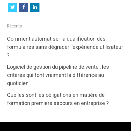
t
f
l
w
a
i
i
c
n
Récents
t
e
k
Comment automatiser la qualification des
t
b
e
formulaires sans dégrader l’expérience utilisateur
e
o
d
?
r
o
i
Logiciel de gestion du pipeline de vente : les
k
n
critères qui font vraiment la différence au
quotidien
Quelles sont les obligations en matière de
formation premiers secours en entreprise ?