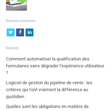
Restons connectés
t
f
l
w
a
i
i
c
n
Récents
t
e
k
Comment automatiser la qualification des
t
b
e
formulaires sans dégrader l’expérience utilisateur
e
o
d
?
r
o
i
Logiciel de gestion du pipeline de vente : les
k
n
critères qui font vraiment la différence au
quotidien
Quelles sont les obligations en matière de