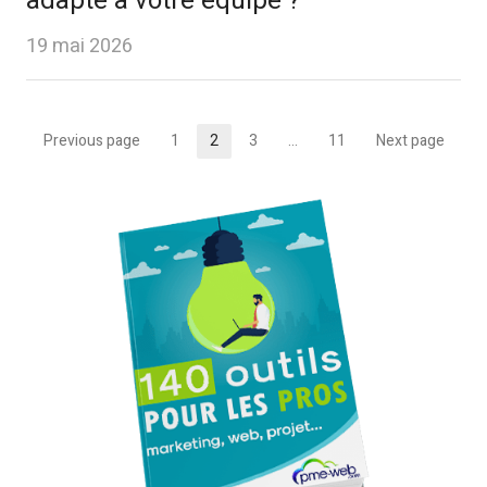
adapté à votre équipe ?
19 mai 2026
Pagination
Previous page
1
2
3
…
11
Next page
Page
Page
Page
Page
des
publications