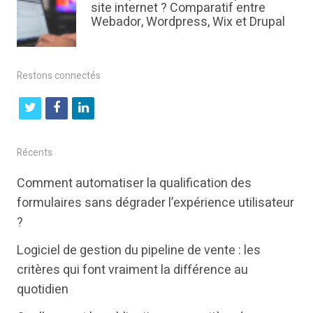
site internet ? Comparatif entre
Webador, Wordpress, Wix et Drupal
Restons connectés
t
f
l
w
a
i
i
c
n
Récents
t
e
k
Comment automatiser la qualification des
t
b
e
formulaires sans dégrader l’expérience utilisateur
e
o
d
?
r
o
i
Logiciel de gestion du pipeline de vente : les
k
n
critères qui font vraiment la différence au
quotidien