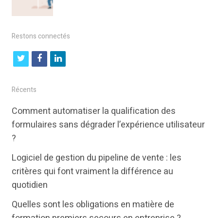
Restons connectés
t
f
l
w
a
i
i
c
n
Récents
t
e
k
Comment automatiser la qualification des
t
b
e
formulaires sans dégrader l’expérience utilisateur
e
o
d
?
r
o
i
Logiciel de gestion du pipeline de vente : les
k
n
critères qui font vraiment la différence au
quotidien
Quelles sont les obligations en matière de