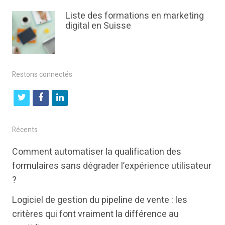
Liste des formations en marketing
digital en Suisse
Restons connectés
t
f
l
w
a
i
i
c
n
Récents
t
e
k
Comment automatiser la qualification des
t
b
e
formulaires sans dégrader l’expérience utilisateur
e
o
d
?
r
o
i
Logiciel de gestion du pipeline de vente : les
k
n
critères qui font vraiment la différence au