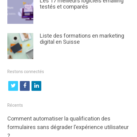
Les 17 meilleurs logiciels emailing
testés et comparés
Liste des formations en marketing
digital en Suisse
Restons connectés
t
f
l
w
a
i
i
c
n
Récents
t
e
k
Comment automatiser la qualification des
t
b
e
formulaires sans dégrader l’expérience utilisateur
e
o
d
?