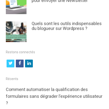
pour envoyer une Newsletter
Quels sont les outils indispensables
du blogueur sur Wordpress ?
Restons connectés
t
f
l
w
a
i
i
c
n
Récents
t
e
k
Comment automatiser la qualification des
t
b
e
formulaires sans dégrader l’expérience utilisateur
e
o
d
?