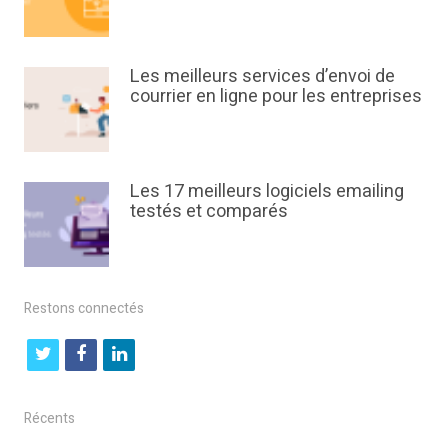
Les meilleurs services d’envoi de
courrier en ligne pour les entreprises
Les 17 meilleurs logiciels emailing
testés et comparés
Restons connectés
t
f
l
w
a
i
i
c
n
Récents