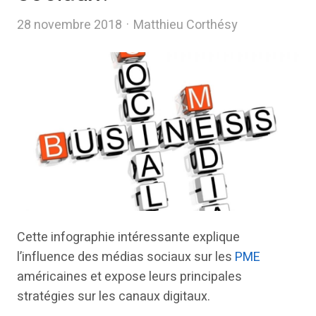
Author
28 novembre 2018
Matthieu Corthésy
Cette infographie intéressante explique
l’influence des médias sociaux sur les
PME
américaines et expose leurs principales
stratégies sur les canaux digitaux.