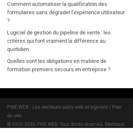
t
e
k
Comment automatiser la qualification des
t
b
e
formulaires sans dégrader l’expérience utilisateur
e
o
d
?
r
o
i
Logiciel de gestion du pipeline de vente : les
k
n
critères qui font vraiment la différence au
quotidien
Quelles sont les obligations en matière de
formation premiers secours en entreprise ?
PME WEB - Les meilleurs outils web et logiciels |
Plan
du site
© 2012-2026 PME WEB. Tous droits réservés.
Mentions
légales