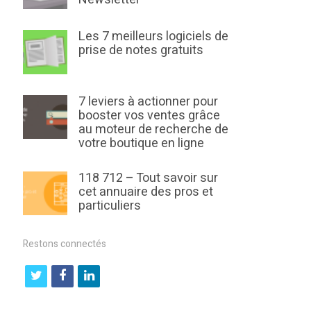
Les 7 meilleurs logiciels de
prise de notes gratuits
7 leviers à actionner pour
booster vos ventes grâce
au moteur de recherche de
votre boutique en ligne
118 712 – Tout savoir sur
cet annuaire des pros et
particuliers
Restons connectés
t
f
l
w
a
i