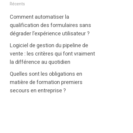
i
c
n
Récents
t
e
k
Comment automatiser la
t
b
e
qualification des formulaires sans
e
o
d
dégrader l’expérience utilisateur ?
r
o
i
Logiciel de gestion du pipeline de
k
n
vente : les critères qui font vraiment
la différence au quotidien
Quelles sont les obligations en
matière de formation premiers
secours en entreprise ?