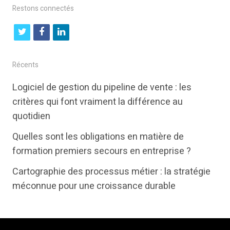
Restons connectés
t
f
l
w
a
i
i
c
n
Récents
t
e
k
Logiciel de gestion du pipeline de vente : les
t
b
e
critères qui font vraiment la différence au
e
o
d
quotidien
r
o
i
Quelles sont les obligations en matière de
k
n
formation premiers secours en entreprise ?
Cartographie des processus métier : la stratégie
méconnue pour une croissance durable