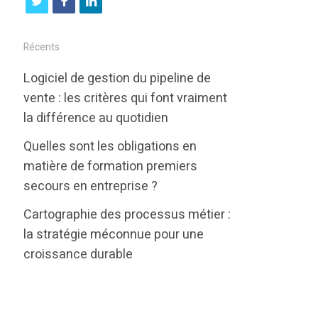
t
f
l
w
a
i
i
c
n
Récents
t
e
k
Logiciel de gestion du pipeline de
t
b
e
vente : les critères qui font vraiment
e
o
d
la différence au quotidien
r
o
i
Quelles sont les obligations en
k
n
matière de formation premiers
secours en entreprise ?
Cartographie des processus métier :
la stratégie méconnue pour une
croissance durable