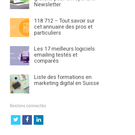
Newsletter
118 712 – Tout savoir sur
cet annuaire des pros et
particuliers
Les 17 meilleurs logiciels
emailing testés et
comparés
Liste des formations en
marketing digital en Suisse
Restons connectés
t
f
l
w
a
i