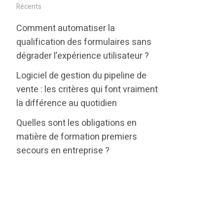
i
c
n
Récents
t
e
k
Comment automatiser la
t
b
e
qualification des formulaires sans
e
o
d
dégrader l’expérience utilisateur ?
r
o
i
Logiciel de gestion du pipeline de
k
n
vente : les critères qui font vraiment
la différence au quotidien
Quelles sont les obligations en
matière de formation premiers
secours en entreprise ?