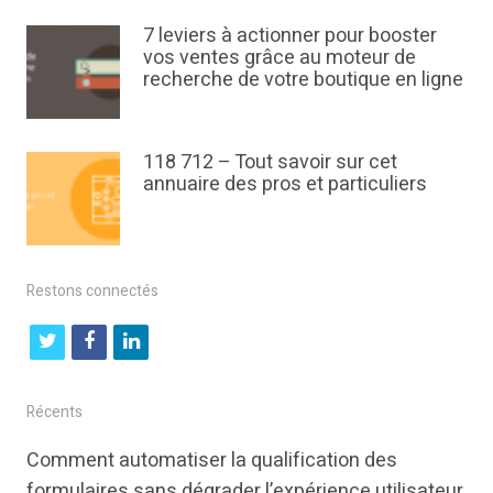
7 leviers à actionner pour booster
vos ventes grâce au moteur de
recherche de votre boutique en ligne
118 712 – Tout savoir sur cet
annuaire des pros et particuliers
Restons connectés
t
f
l
w
a
i
i
c
n
Récents
t
e
k
Comment automatiser la qualification des
t
b
e
formulaires sans dégrader l’expérience utilisateur