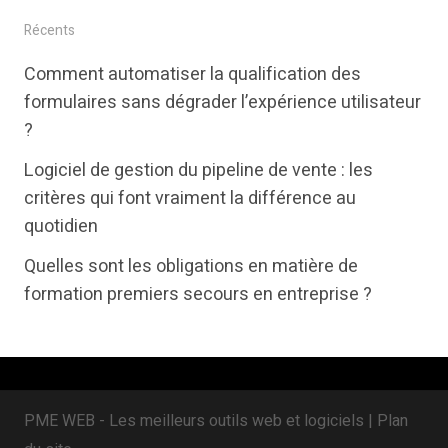
i
c
n
Récents
t
e
k
Comment automatiser la qualification des
t
b
e
formulaires sans dégrader l’expérience utilisateur
e
o
d
?
r
o
i
Logiciel de gestion du pipeline de vente : les
k
n
critères qui font vraiment la différence au
quotidien
Quelles sont les obligations en matière de
formation premiers secours en entreprise ?
PME WEB - Les meilleurs outils web et logiciels |
Plan