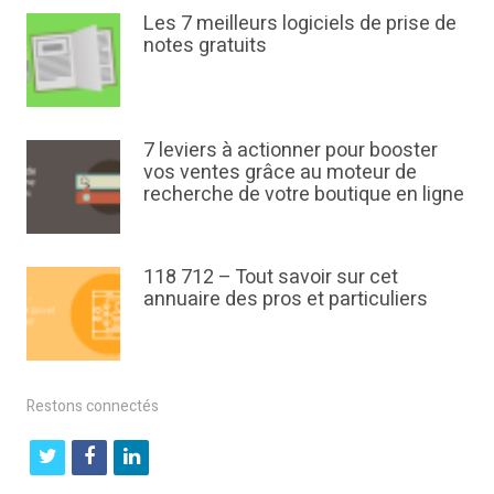
Les 7 meilleurs logiciels de prise de
notes gratuits
7 leviers à actionner pour booster
vos ventes grâce au moteur de
recherche de votre boutique en ligne
118 712 – Tout savoir sur cet
annuaire des pros et particuliers
Restons connectés
t
f
l
w
a
i