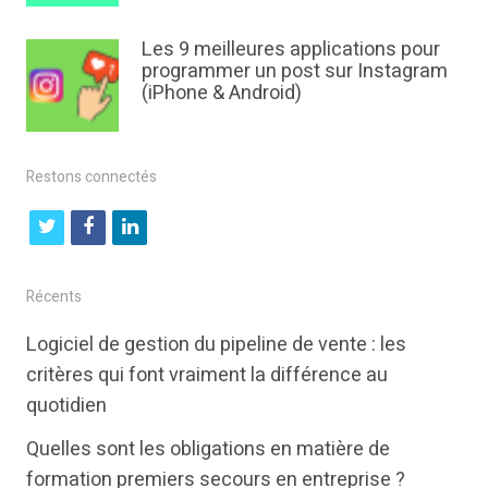
Les 9 meilleures applications pour
programmer un post sur Instagram
(iPhone & Android)
Restons connectés
t
f
l
w
a
i
i
c
n
Récents
t
e
k
Logiciel de gestion du pipeline de vente : les
t
b
e
critères qui font vraiment la différence au
e
o
d
quotidien
r
o
i
Quelles sont les obligations en matière de
k
n
formation premiers secours en entreprise ?