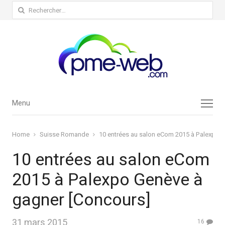
Rechercher :
Menu
Menu
Home
Suisse Romande
10 entrées au salon eCom 2015 à Palexpo 
10 entrées au salon eCom
2015 à Palexpo Genève à
gagner [Concours]
31 mars 2015
16