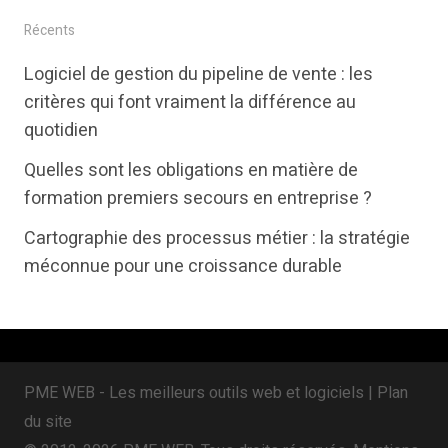
i
c
n
Récents
t
e
k
Logiciel de gestion du pipeline de vente : les
t
b
e
critères qui font vraiment la différence au
e
o
d
quotidien
r
o
i
Quelles sont les obligations en matière de
k
n
formation premiers secours en entreprise ?
Cartographie des processus métier : la stratégie
méconnue pour une croissance durable
PME WEB - Les meilleurs outils web et logiciels |
Plan
du site