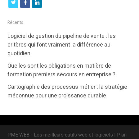
t
f
l
w
a
i
i
c
n
Récents
t
e
k
Logiciel de gestion du pipeline de vente : les
t
b
e
critères qui font vraiment la différence au
e
o
d
quotidien
r
o
i
Quelles sont les obligations en matière de
k
n
formation premiers secours en entreprise ?
Cartographie des processus métier : la stratégie
méconnue pour une croissance durable
PME WEB - Les meilleurs outils web et logiciels |
Plan