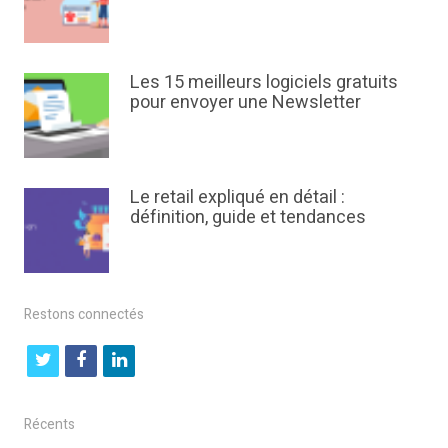
Les 15 meilleurs logiciels gratuits
pour envoyer une Newsletter
Le retail expliqué en détail :
définition, guide et tendances
Restons connectés
t
f
l
w
a
i
i
c
n
Récents