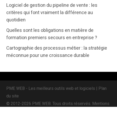
t
e
k
Logiciel de gestion du pipeline de vente : les
t
b
e
critères qui font vraiment la différence au
e
o
d
quotidien
r
o
i
Quelles sont les obligations en matière de
k
n
formation premiers secours en entreprise ?
Cartographie des processus métier : la stratégie
méconnue pour une croissance durable
PME WEB - Les meilleurs outils web et logiciels |
Plan
du site
© 2012-2026 PME WEB. Tous droits réservés.
Mentions
légales