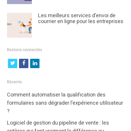
Les meilleurs services d’envoi de
courrier en ligne pour les entreprises
Restons connectés
t
f
l
w
a
i
i
c
n
Récents
t
e
k
Comment automatiser la qualification des
t
b
e
formulaires sans dégrader l’expérience utilisateur
e
o
d
?
r
o
i
Logiciel de gestion du pipeline de vente : les
k
n