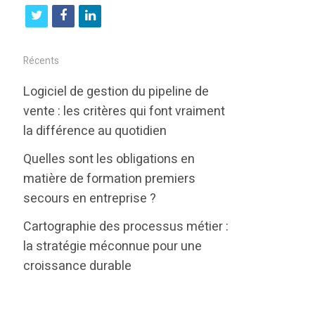
t
f
l
w
a
i
i
c
n
Récents
t
e
k
Logiciel de gestion du pipeline de
t
b
e
vente : les critères qui font vraiment
e
o
d
la différence au quotidien
r
o
i
Quelles sont les obligations en
k
n
matière de formation premiers
secours en entreprise ?
Cartographie des processus métier :
la stratégie méconnue pour une
croissance durable