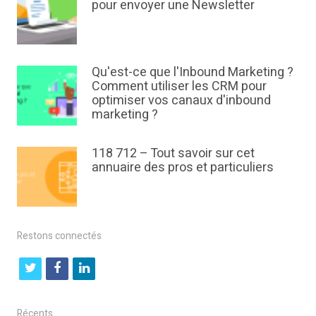
pour envoyer une Newsletter
Qu'est-ce que l'Inbound Marketing ?
Comment utiliser les CRM pour
optimiser vos canaux d'inbound
marketing ?
118 712 – Tout savoir sur cet
annuaire des pros et particuliers
Restons connectés
t
f
l
w
a
i
i
c
n
Récents