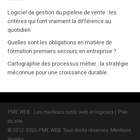
t
e
k
Logiciel de gestion du pipeline de vente : les
t
b
e
critères qui font vraiment la différence au
e
o
d
quotidien
r
o
i
Quelles sont les obligations en matière de
k
n
formation premiers secours en entreprise ?
Cartographie des processus métier : la stratégie
méconnue pour une croissance durable
PME WEB - Les meilleurs outils web et logiciels |
Plan
du site
© 2012-2026 PME WEB. Tous droits réservés.
Mentions
légales