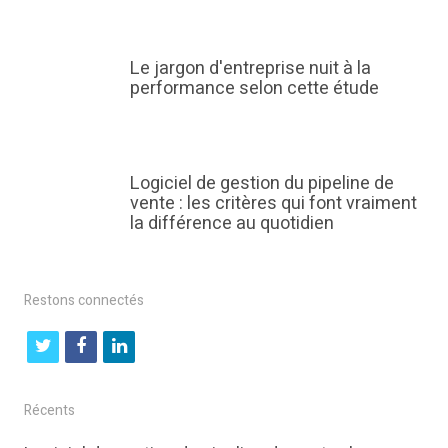
Le jargon d'entreprise nuit à la
performance selon cette étude
Logiciel de gestion du pipeline de
vente : les critères qui font vraiment
la différence au quotidien
Restons connectés
t
f
l
w
a
i
i
c
n
Récents
t
e
k