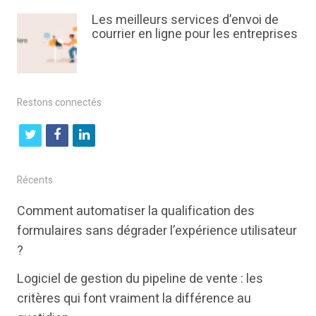
Les meilleurs services d’envoi de
courrier en ligne pour les entreprises
Restons connectés
t
f
l
w
a
i
i
c
n
Récents
t
e
k
Comment automatiser la qualification des
t
b
e
formulaires sans dégrader l’expérience utilisateur
e
o
d
?
r
o
i
Logiciel de gestion du pipeline de vente : les
k
n
critères qui font vraiment la différence au