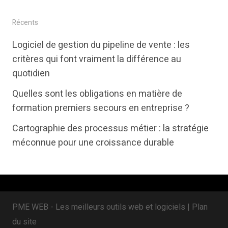
w
a
i
i
c
n
Récents
t
e
k
Logiciel de gestion du pipeline de vente : les
t
b
e
critères qui font vraiment la différence au
e
o
d
quotidien
r
o
i
Quelles sont les obligations en matière de
k
n
formation premiers secours en entreprise ?
Cartographie des processus métier : la stratégie
méconnue pour une croissance durable
PME WEB - Les meilleurs outils web et logiciels |
Plan
du site