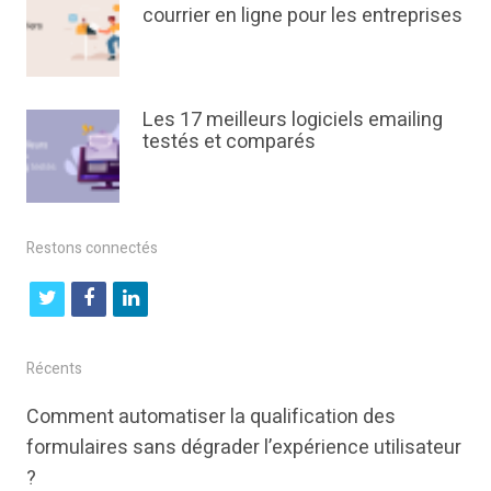
courrier en ligne pour les entreprises
Les 17 meilleurs logiciels emailing
testés et comparés
Restons connectés
t
f
l
w
a
i
i
c
n
Récents
t
e
k
Comment automatiser la qualification des
t
b
e
formulaires sans dégrader l’expérience utilisateur
e
o
d
?