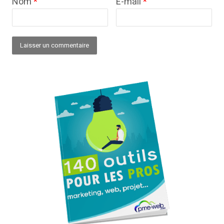
Nom
*
E-mail
*
Alternative: