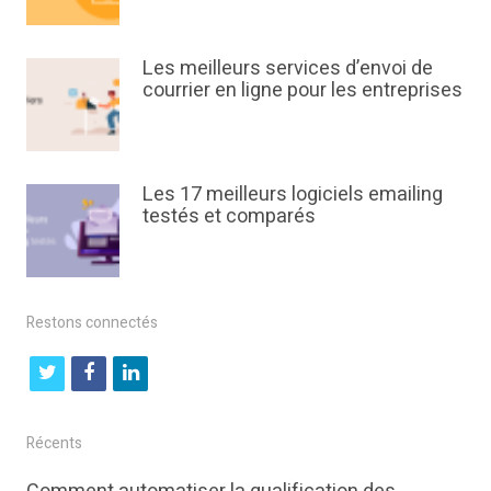
Les meilleurs services d’envoi de
courrier en ligne pour les entreprises
Les 17 meilleurs logiciels emailing
testés et comparés
Restons connectés
t
f
l
w
a
i
i
c
n
Récents
t
e
k