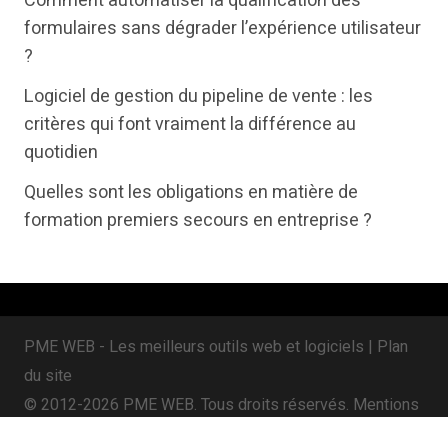
Comment automatiser la qualification des
t
b
e
formulaires sans dégrader l’expérience utilisateur
e
o
d
?
r
o
i
Logiciel de gestion du pipeline de vente : les
k
n
critères qui font vraiment la différence au
quotidien
Quelles sont les obligations en matière de
formation premiers secours en entreprise ?
PME WEB - Les meilleurs outils web et logiciels |
Plan
du site
© 2012-2026 PME WEB. Tous droits réservés.
Mentions
légales