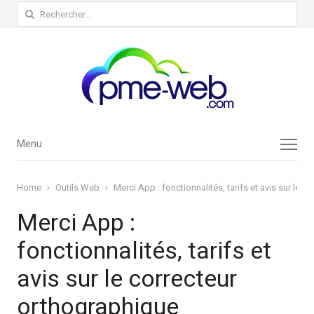
Rechercher :
Menu
Menu
Home
Outils Web
Merci App : fonctionnalités, tarifs et avis sur le 
Merci App :
fonctionnalités, tarifs et
avis sur le correcteur
orthographique