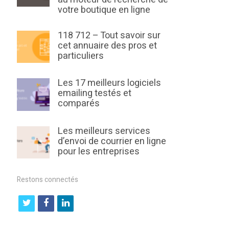
votre boutique en ligne
118 712 – Tout savoir sur
cet annuaire des pros et
particuliers
Les 17 meilleurs logiciels
emailing testés et
comparés
Les meilleurs services
d’envoi de courrier en ligne
pour les entreprises
Restons connectés
t
f
l
w
a
i