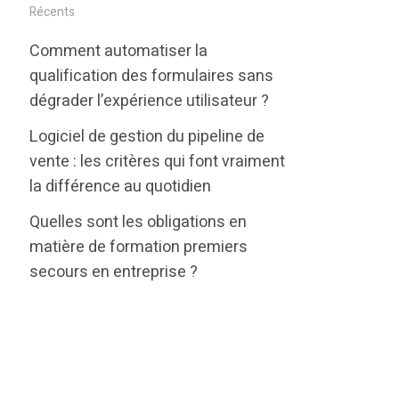
i
c
n
Récents
t
e
k
Comment automatiser la
t
b
e
qualification des formulaires sans
e
o
d
dégrader l’expérience utilisateur ?
r
o
i
Logiciel de gestion du pipeline de
k
n
vente : les critères qui font vraiment
la différence au quotidien
Quelles sont les obligations en
matière de formation premiers
secours en entreprise ?