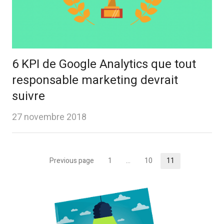
6 KPI de Google Analytics que tout
responsable marketing devrait
suivre
27 novembre 2018
Pagination
Previous page
1
…
10
11
Page
Page
Page
des
publications