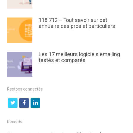
118 712 – Tout savoir sur cet
annuaire des pros et particuliers
Les 17 meilleurs logiciels emailing
testés et comparés
Restons connectés
t
f
l
w
a
i
i
c
n
Récents
t
e
k