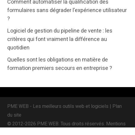
Comment automatiser la qualification des
t
b
e
formulaires sans dégrader l’expérience utilisateur
e
o
d
?
r
o
i
Logiciel de gestion du pipeline de vente : les
k
n
critères qui font vraiment la différence au
quotidien
Quelles sont les obligations en matière de
formation premiers secours en entreprise ?
PME WEB - Les meilleurs outils web et logiciels |
Plan
du site
© 2012-2026 PME WEB. Tous droits réservés.
Mentions
légales