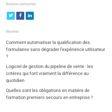
Restons connectés
t
f
l
w
a
i
i
c
n
Récents
t
e
k
Comment automatiser la qualification des
t
b
e
formulaires sans dégrader l’expérience utilisateur
e
o
d
?
r
o
i
Logiciel de gestion du pipeline de vente : les
k
n
critères qui font vraiment la différence au
quotidien
Quelles sont les obligations en matière de
formation premiers secours en entreprise ?