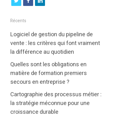
t
f
l
w
a
i
i
c
n
Récents
t
e
k
Logiciel de gestion du pipeline de
t
b
e
vente : les critères qui font vraiment
e
o
d
la différence au quotidien
r
o
i
Quelles sont les obligations en
k
n
matière de formation premiers
secours en entreprise ?
Cartographie des processus métier :
la stratégie méconnue pour une
croissance durable