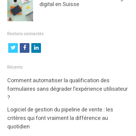
digital en Suisse
Restons connectés
t
f
l
w
a
i
i
c
n
Récents
t
e
k
Comment automatiser la qualification des
t
b
e
formulaires sans dégrader l’expérience utilisateur
e
o
d
?
r
o
i
Logiciel de gestion du pipeline de vente : les
k
n
critères qui font vraiment la différence au
quotidien