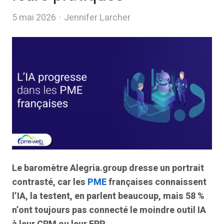
Author
5 mai 2026
Jennifer Larcher
Le baromètre Alegria.group dresse un portrait
contrasté, car les
PME
françaises connaissent
l’IA, la testent, en parlent beaucoup, mais 58 %
n’ont toujours pas connecté le moindre outil IA