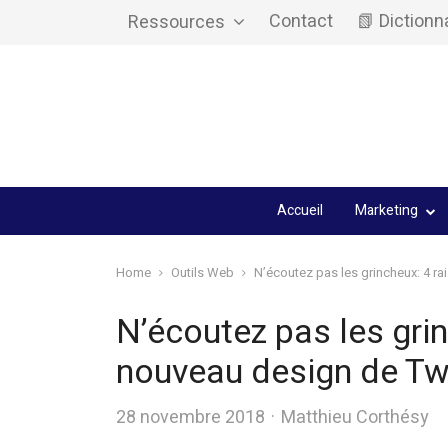
Contact
📗 Dictionn
Ressources
Accueil
Marketing
Home
Outils Web
N’écoutez pas les grincheux: 4 ra
N’écoutez pas les grin
nouveau design de Twi
Author
28 novembre 2018
Matthieu Corthésy