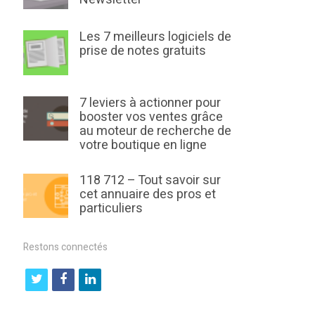
Les 7 meilleurs logiciels de
prise de notes gratuits
7 leviers à actionner pour
booster vos ventes grâce
au moteur de recherche de
votre boutique en ligne
118 712 – Tout savoir sur
cet annuaire des pros et
particuliers
Restons connectés
t
f
l
w
a
i