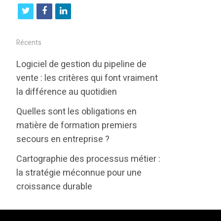
t
f
l
w
a
i
i
c
n
Récents
t
e
k
Logiciel de gestion du pipeline de
t
b
e
vente : les critères qui font vraiment
e
o
d
la différence au quotidien
r
o
i
Quelles sont les obligations en
k
n
matière de formation premiers
secours en entreprise ?
Cartographie des processus métier :
la stratégie méconnue pour une
croissance durable