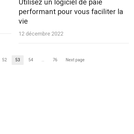
Utilisez un logiciel de paie
performant pour vous faciliter la
vie
12 décembre 2022
52
53
54
…
76
Next page
Page
Page
Page
Page