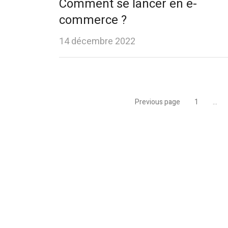
Comment se lancer en e-
commerce ?
14 décembre 2022
Pagination
Previous page
1
…
Page
des
publications