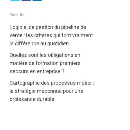
w
a
i
i
c
n
Récents
t
e
k
Logiciel de gestion du pipeline de
t
b
e
vente : les critères qui font vraiment
e
o
d
la différence au quotidien
r
o
i
Quelles sont les obligations en
k
n
matière de formation premiers
secours en entreprise ?
Cartographie des processus métier :
la stratégie méconnue pour une
croissance durable