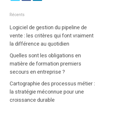
w
a
i
i
c
n
Récents
t
e
k
Logiciel de gestion du pipeline de
t
b
e
vente : les critères qui font vraiment
e
o
d
la différence au quotidien
r
o
i
Quelles sont les obligations en
k
n
matière de formation premiers
secours en entreprise ?
Cartographie des processus métier :
la stratégie méconnue pour une
croissance durable